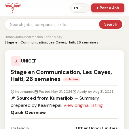
+ Post a Job
ने
EN
Search
Home
›
Jobs
›
Information Technology
›
Stage en Communication, Les Cayes, Haiti, 26 semaines
UNICEF
U
Stage en Communication, Les Cayes,
Haiti, 26 semaines
full-time
Kathmandu
Posted May 31, 2026
Apply by Aug 31, 2026
📌 Sourced from Kumarijob
— Summary
prepared by KaamNepal.
View original listing →
Quick Overview
Category
Other Opportunities