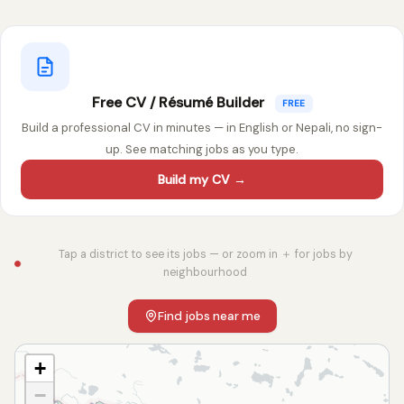
Free CV / Résumé Builder
FREE
Build a professional CV in minutes — in English or Nepali, no sign-
up. See matching jobs as you type.
Build my CV →
Tap a district to see its jobs — or zoom in ＋ for jobs by
neighbourhood
Find jobs near me
+
−