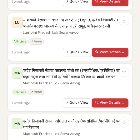
1 week ago
⚡
Quick View
🔍
View Details →
आयोगको विज्ञापन नं. ५१०१७/२०८२-८३ (खुला), प्रदेश निजामती सेवा
☆
LU
अन्तर्गत प्रदेश स्वास्थ्य सेवा, साइक्याट्री समूह, अधिकृतस्तर नवौं…
Lumbini Pradesh Lok Sewa Aayog
full-time
📍 नेपालभर
1 week ago
⚡
Quick View
🔍
View Details →
प्रदेश निजामती सेवाका सहायक चौथो तह (अप्राविधिक/प्राविधिक) पदको
☆
MA
बढुवा, खुला तथा समावेशी प्रतियोगितात्मक लिखित परीक्षाको विज्ञापन
Madhesh Pradesh Lok Sewa Aayog
full-time
📍 नेपालभर
1 week ago
⚡
Quick View
🔍
View Details →
प्रदेश निजामती सेवाका अधिकृत सातौ तह (अप्राविधिक/प्राविधिक) पदको
☆
MA
थप विज्ञापन
Madhesh Pradesh Lok Sewa Aayog